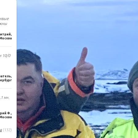
чивые
лжны
итрий,
Москва
и 10/0
ватель,
ербург
1 м».
ий Ф.,
Москва
ы
(132)