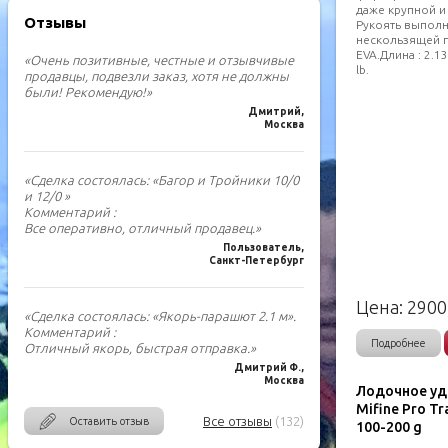
даже крупной и
Отзывы
Рукоять выполн
нескользящей 
EVA.Длина : 2.13
«Очень позитивные, честные и отзывчивые
lb.
продавцы, подвезли заказ, хотя не должны
были! Рекомендую!»
Дмитрий,
Москва
«Сделка состоялась: «Багор и Тройники 10/0
и 12/0 »
Комментарий :
Все оперативно, отличный продавец.»
Пользователь,
Санкт-Петербург
Цена:
2900
«Сделка состоялась: «Якорь-парашют 2.1 м».
Комментарий :
Подробнее
Отличный якорь, быстрая отправка.»
Дмитрий Ф.,
Москва
Лодочное у
Mifine Pro Tr
Все отзывы
(132)
Оставить отзыв
100-200 g