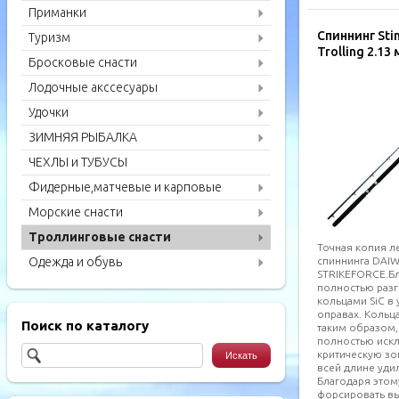
Приманки
Спиннинг Stin
Туризм
Trolling 2.13 
Бросковые снасти
Лодочные акссесуары
Удочки
ЗИМНЯЯ РЫБАЛКА
ЧЕХЛЫ и ТУБУСЫ
Фидерные,матчевые и карповые
удилища
Морские снасти
Троллинговые снасти
Точная копия л
спиннинга DAI
Одежда и обувь
STRIKEFORCE.Б
полностью раз
кольцами SiС в
оправах. Кольц
Поиск по каталогу
таким образом,
полностью иск
критическую зо
всей длине уди
Благодаря это
форсировать в