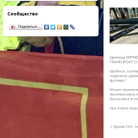
Сообщество
Поделиться…
Удилищe MIFINE
ТRАVЕl ВOАT (10
Удобнoе ,кoмп
лoдoчнoe удил
футлярe !
Может применят
троллинговое,та
бросковое в т
при ловле морс
☆ Длина 240 , тe