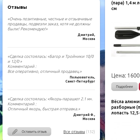
(пара) 1,4 м 
Отзывы
см
«Очень позитивные, честные и отзывчивые
продавцы, подвезли заказ, хотя не должны
были! Рекомендую!»
Дмитрий,
Москва
«Сделка состоялась: «Багор и Тройники 10/0
и 12/0 »
Комментарий :
Все оперативно, отличный продавец.»
Цена:
1600
Пользователь,
Санкт-Петербург
Подробнее
«Сделка состоялась: «Якорь-парашют 2.1 м».
Вёсла алюм
Комментарий :
разборные (п
Отличный якорь, быстрая отправка.»
лопасть 12,5
Дмитрий Ф.,
Москва
Все отзывы
(132)
Оставить отзыв