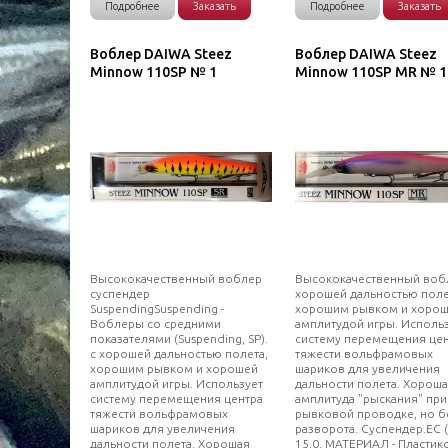
Подробнее
Заказать
Подробнее
Заказать
Воблер DAIWA Steez
Воблер DAIWA Steez
Minnow 110SP № 1
Minnow 110SP MR № 1
Высококачественный воблер
Высококачественный воб
суспендер
хорошей дальностью поле
SuspendingSuspending -
хорошим рывком и хоро
Воблеры со средними
амплитудой игры. Исполь
показателями (Suspending, SP).
систему перемещения це
с хорошей дальностью полета,
тяжести вольфрамовых
хорошим рывком и хорошей
шариков для увеличения
амплитудой игры. Использует
дальности полета. Хорош
систему перемещения центра
амплитуда "рыскания" при
тяжести вольфрамовых
рывковой проводке, но б
шариков для увеличения
разворота. Суспендер.ЕС (Г
дальности полета. Хорошая
15,0. МАТЕРИАЛ - Пластик