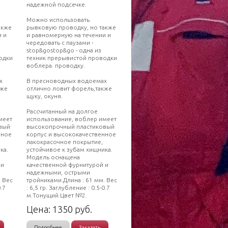
надежной подсечке.
Можно использовать
акже
рывковую проводку, но также
и и
и равномерную на течении и
чередовать с паузами -
stop&gostop&go - одна из
одки
техник прерывистой проводки
воблера. проводку.
х
В пресноводных водоемах
кже
отлично ловит форель,также
щуку, окуня.
Рассчитанный на долгое
меет
использование, воблер имеет
вый
высокопрочный пластиковый
нное
корпус и высококачественное
лакокрасочное покрытие,
ка.
устойчивое к зубам хищника.
Модель оснащена
 и
качественной фурнитурой и
надежными, острыми
. Вес
тройниками.Длина : 61 мм. Вес
0.7
: 6,5 гр. Заглубление : 0.5-0.7
м.Тонущий.Цвет №2.
Цена:
1350
руб.
Подробнее
Заказать