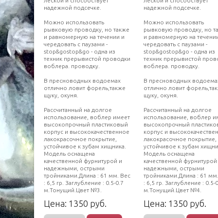
леской и способствует
леской и способствует
надежной подсечке.
надежной подсечке.
Можно использовать
Можно использовать
рывковую проводку, но также
рывковую проводку, но т
и равномерную на течении и
и равномерную на течени
чередовать с паузами -
чередовать с паузами -
stop&gostop&go - одна из
stop&gostop&go - одна из
техник прерывистой проводки
техник прерывистой пров
воблера. проводку.
воблера. проводку.
В пресноводных водоемах
В пресноводных водоема
отлично ловит форель,также
отлично ловит форель,та
щуку, окуня.
щуку, окуня.
Рассчитанный на долгое
Рассчитанный на долгое
использование, воблер имеет
использование, воблер и
высокопрочный пластиковый
высокопрочный пластико
корпус и высококачественное
корпус и высококачестве
лакокрасочное покрытие,
лакокрасочное покрытие,
устойчивое к зубам хищника.
устойчивое к зубам хищни
Модель оснащена
Модель оснащена
качественной фурнитурой и
качественной фурнитурой
надежными, острыми
надежными, острыми
тройниками.Длина : 61 мм. Вес
тройниками.Длина : 61 мм
: 6,5 гр. Заглубление : 0.5-0.7
: 6,5 гр. Заглубление : 0.5-
м.Тонущий.Цвет №3.
м.Тонущий.Цвет №4.
Цена:
1350
руб.
Цена:
1350
руб.