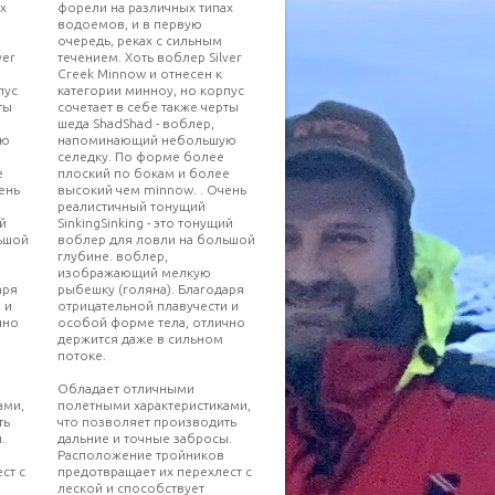
х
форели на различных типах
водоемов, и в первую
очередь, реках с сильным
ver
течением. Хоть воблер Silver
Creek Minnow и отнесен к
пус
категории минноу, но корпус
ты
сочетает в себе также черты
шеда ShadShad - воблер,
ую
напоминающий небольшую
селедку. По форме более
е
плоский по бокам и более
ень
высокий чем minnow. . Очень
реалистичный тонущий
ий
SinkingSinking - это тонущий
ьшой
воблер для ловли на большой
глубине. воблер,
изображающий мелкую
аря
рыбешку (голяна). Благодаря
 и
отрицательной плавучести и
чно
особой форме тела, отлично
держится даже в сильном
потоке.
Обладает отличными
ами,
полетными характеристиками,
ть
что позволяет производить
.
дальние и точные забросы.
Расположение тройников
ст с
предотвращает их перехлест с
леской и способствует