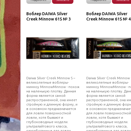
Воблер DAIWA Silver
Воблер DAIWA Silver
Creek Minnow 61S № 3
Creek Minnow 61S № 4
Daiwa Silver Creek Minnow S –
Daiwa Silver Creek Minnow 
великолепные воблеры-
великолепные воблеры-
минноу MinnowMinnow - похож
минноу MinnowMinnow - 
на маленькую плотву. Данная
на маленькую плотву. Дан
форма является самой
форма является самой
распространенной, она имеет
распространенной, она и
стройную и длинную форму, и
стройную и длинную форм
в основном предназначается
в основном предназначае
для ловли поверхностной
для ловли поверхностной
ловли, хотя бывают и
ловли, хотя бывают и
глубоководные модели.
глубоководные модели.
ультралайтового класса,
ультралайтового класса,
разработанные для ловли
разработанные для ловли