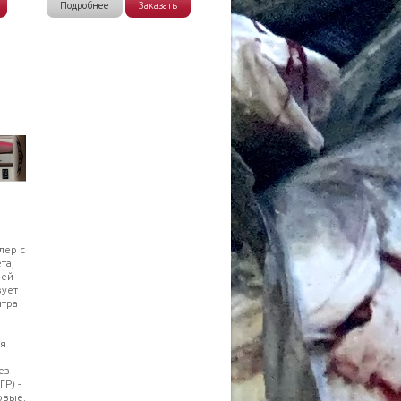
Подробнее
Заказать
лер с
та,
шей
зует
нтра
ая
ез
Р) -
овые.