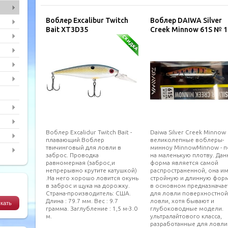
Воблер Excalibur Twitch
Воблер DAIWA Silver
Bait XT3D35
Creek Minnow 61S № 1
Воблер Excalidur Twitch Bait -
Daiwa Silver Creek Minnow 
плавающий.Воблер
великолепные воблеры-
твичинговый для ловли в
минноу MinnowMinnow - 
заброс. Проводка
на маленькую плотву. Дан
равномерная (заброс,и
форма является самой
непрерывно крутите катушкой)
распространенной, она и
.На него хорошо ловится окунь
стройную и длинную форм
в заброс и щука на дорожку.
в основном предназначае
Страна-производитель: США.
для ловли поверхностной
Длина : 79.7 мм. Вес : 9.7
ловли, хотя бывают и
грамма. Заглубление : 1,5 м-3.0
глубоководные модели.
м.
ультралайтового класса,
разработанные для ловли