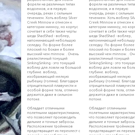
форели на различных типах
форели на различных типа
водоемов, и в первую
водоемов, и в первую
очередь, реках с сильным
очередь, реках с сильным
течением. Хоть воблер Silver
течением. Хоть воблер Sil
Creek Minnow и отнесен к
Creek Minnow и отнесен к
категории минноу, но корпус
категории минноу, но кор
сочетает в себе также черты
сочетает в себе также чер
шеда ShadShad - воблер,
шеда ShadShad - воблер,
напоминающий небольшую
напоминающий небольш
селедку. По форме более
селедку. По форме более
плоский по бокам и более
плоский по бокам и боле
высокий чем minnow. . Очень
высокий чем minnow. . Оч
реалистичный тонущий
реалистичный тонущий
SinkingSinking - это тонущий
SinkingSinking - это тонущ
воблер для ловли на большой
воблер для ловли на бол
глубине. воблер,
глубине. воблер,
изображающий мелкую
изображающий мелкую
рыбешку (голяна). Благодаря
рыбешку (голяна). Благод
отрицательной плавучести и
отрицательной плавучести
особой форме тела, отлично
особой форме тела, отли
держится даже в сильном
держится даже в сильном
потоке.
потоке.
Обладает отличными
Обладает отличными
полетными характеристиками,
полетными характеристик
что позволяет производить
что позволяет производи
дальние и точные забросы.
дальние и точные забросы
Расположение тройников
Расположение тройников
предотвращает их перехлест с
предотвращает их перехле