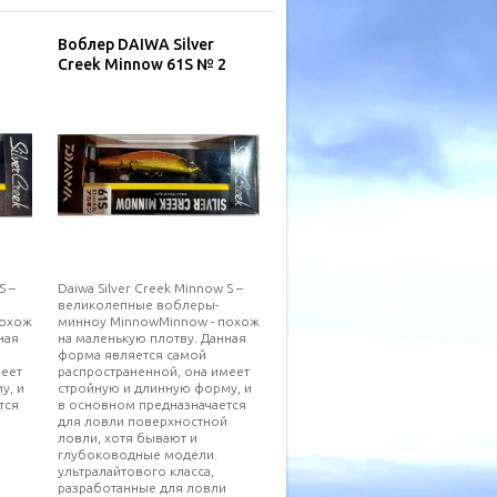
Воблер DAIWA Silver
Creek Minnow 61S № 2
S –
Daiwa Silver Creek Minnow S –
великолепные воблеры-
похож
минноу MinnowMinnow - похож
ная
на маленькую плотву. Данная
форма является самой
меет
распространенной, она имеет
у, и
стройную и длинную форму, и
тся
в основном предназначается
для ловли поверхностной
ловли, хотя бывают и
глубоководные модели.
ультралайтового класса,
разработанные для ловли