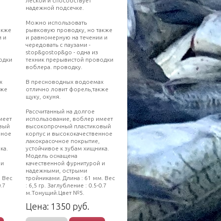
леской и способствует
надежной подсечке.
Можно использовать
акже
рывковую проводку, но также
и и
и равномерную на течении и
чередовать с паузами -
stop&gostop&go - одна из
одки
техник прерывистой проводки
воблера. проводку.
х
В пресноводных водоемах
кже
отлично ловит форель,также
щуку, окуня.
Рассчитанный на долгое
меет
использование, воблер имеет
вый
высокопрочный пластиковый
нное
корпус и высококачественное
лакокрасочное покрытие,
ка.
устойчивое к зубам хищника.
Модель оснащена
 и
качественной фурнитурой и
надежными, острыми
. Вес
тройниками. Длина : 61 мм. Вес
0.7
: 6,5 гр. Заглубление : 0.5-0.7
м.Тонущий.Цвет №5.
Цена:
1350
руб.