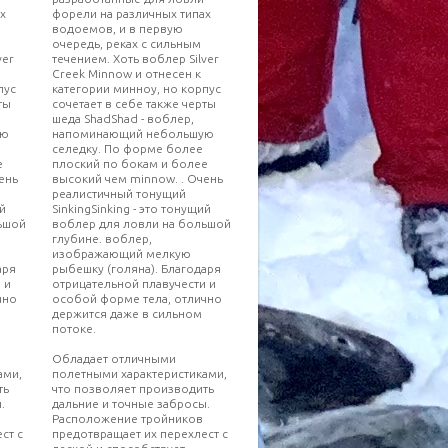
х
форели на различных типах
водоемов, и в первую
очередь, реках с сильным
ver
течением. Хоть воблер Silver
Creek Minnow и отнесен к
пус
категории минноу, но корпус
ты
сочетает в себе также черты
шеда ShadShad - воблер,
ую
напоминающий небольшую
селедку. По форме более
е
плоский по бокам и более
ень
высокий чем minnow. . Очень
реалистичный тонущий
ий
SinkingSinking - это тонущий
ьшой
воблер для ловли на большой
глубине. воблер,
изображающий мелкую
аря
рыбешку (голяна). Благодаря
 и
отрицательной плавучести и
чно
особой форме тела, отлично
держится даже в сильном
потоке.
Обладает отличными
ами,
полетными характеристиками,
ть
что позволяет производить
.
дальние и точные забросы.
Расположение тройников
ст с
предотвращает их перехлест с