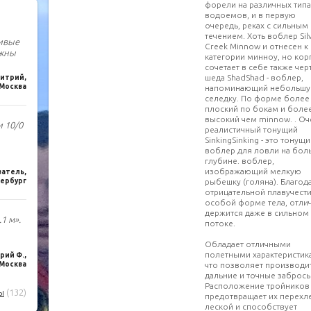
форели на различных типа
водоемов, и в первую
очередь, реках с сильным
течением. Хоть воблер Sil
чивые
Creek Minnow и отнесен к
лжны
категории минноу, но кор
сочетает в себе также чер
шеда ShadShad - воблер,
итрий,
Москва
напоминающий небольш
селедку. По форме более
плоский по бокам и боле
высокий чем minnow. . Оч
и 10/0
реалистичный тонущий
SinkingSinking - это тонущ
воблер для ловли на бол
глубине. воблер,
изображающий мелкую
ватель,
рыбешку (голяна). Благод
ербург
отрицательной плавучести
особой форме тела, отли
держится даже в сильном
1 м».
потоке.
Обладает отличными
полетными характеристик
ий Ф.,
что позволяет производи
Москва
дальние и точные забросы
Расположение тройников
ы
(132)
предотвращает их перехле
леской и способствует