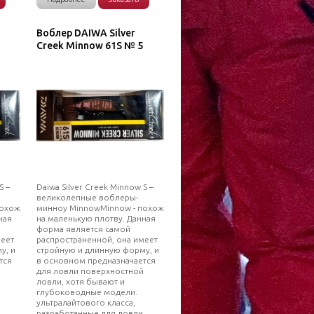
Воблер DAIWA Silver
Creek Minnow 61S № 5
S –
Daiwa Silver Creek Minnow S –
великолепные воблеры-
похож
минноу MinnowMinnow - похож
ная
на маленькую плотву. Данная
форма является самой
меет
распространенной, она имеет
у, и
стройную и длинную форму, и
тся
в основном предназначается
для ловли поверхностной
ловли, хотя бывают и
глубоководные модели.
ультралайтового класса,
разработанные для ловли