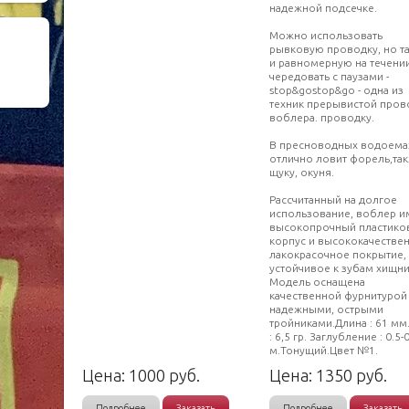
надежной подсечке.
Можно использовать
рывковую проводку, но т
и равномерную на течени
чередовать с паузами -
stop&gostop&go - одна из
техник прерывистой пров
воблера. проводку.
В пресноводных водоема
отлично ловит форель,та
щуку, окуня.
Рассчитанный на долгое
использование, воблер и
высокопрочный пластико
корпус и высококачестве
лакокрасочное покрытие,
устойчивое к зубам хищни
Модель оснащена
качественной фурнитурой
надежными, острыми
тройниками.Длина : 61 мм
: 6,5 гр. Заглубление : 0.5-
м.Тонущий.Цвет №1.
Цена:
1000
руб.
Цена:
1350
руб.
Подробнее
Заказать
Подробнее
Заказать