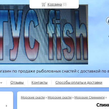
Корзина
(
0
)
газин по продаже рыболовных снастей с доставкой по в
Отзывы
Контакты
Способы оплаты и доставки
Морские снасти
»
Морские снасти
»
Морские Спиннинги
»
Спин