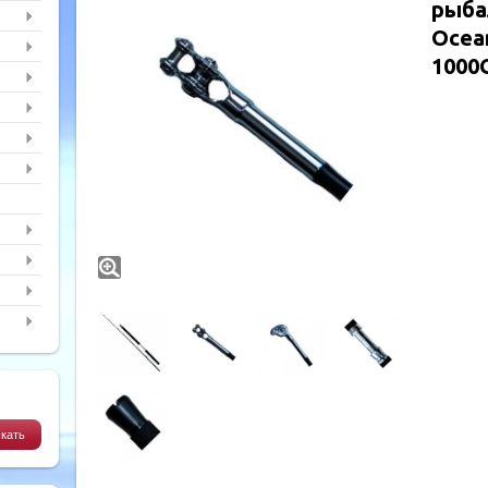
рыба
Ocean
1000G