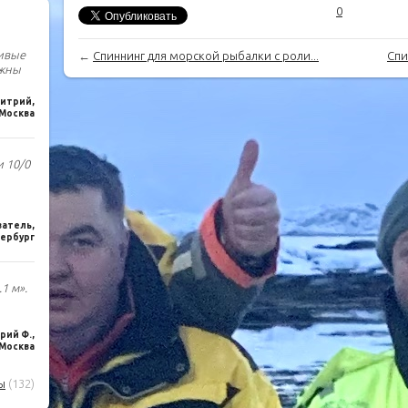
0
чивые
←
Спиннинг для морской рыбалки с роли...
Спи
лжны
итрий,
Москва
и 10/0
ватель,
ербург
1 м».
ий Ф.,
Москва
ы
(132)