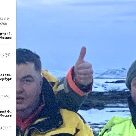
чивые
лжны
итрий,
Москва
и 10/0
ватель,
ербург
1 м».
ий Ф.,
Москва
ы
(132)