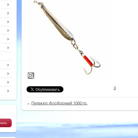
0
←
Пилькер фосфорный 1000 гр.