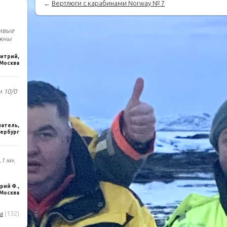
←
Вертлюги с карабинами Norway № 7
чивые
лжны
итрий,
Москва
и 10/0
ватель,
ербург
1 м».
ий Ф.,
Москва
ы
(132)