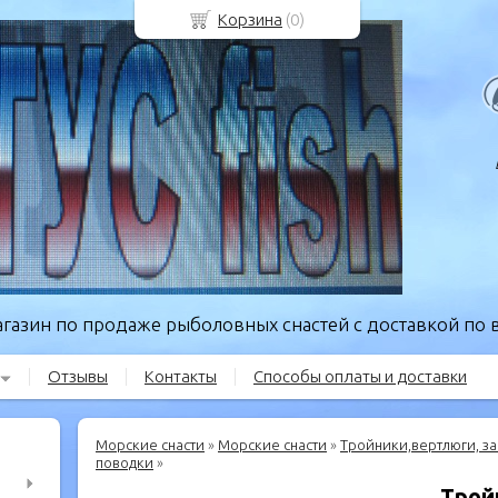
Корзина
(
0
)
газин по продаже рыболовных снастей с доставкой по в
Отзывы
Контакты
Способы оплаты и доставки
Морские снасти
»
Морские снасти
»
Тройники,вертлюги, за
поводки
»
Трой