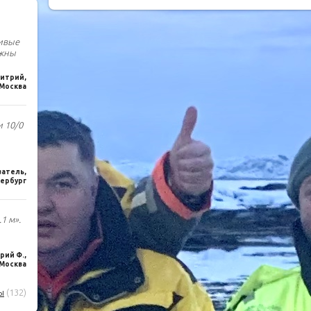
чивые
лжны
итрий,
Москва
и 10/0
ватель,
ербург
1 м».
ий Ф.,
Москва
ы
(132)