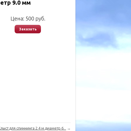
етр 9.0 мм
Цена:
500
руб.
Заказать
Хлыст для спиннинга 2.4 м диаметр 6...
→