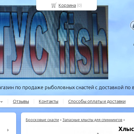
Корзина
(
0
)
газин по продаже рыболовных снастей с доставкой по в
Отзывы
Контакты
Способы оплаты и доставки
Бросковые снасти
»
Запасные хлысты для спиннингов
»
Хлыс