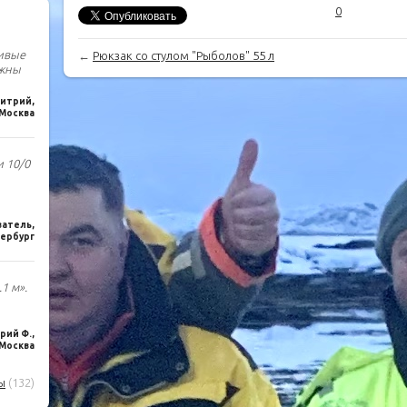
0
чивые
←
Рюкзак со стулом "Рыболов" 55 л
лжны
итрий,
Москва
и 10/0
ватель,
ербург
1 м».
ий Ф.,
Москва
ы
(132)