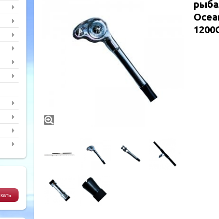
рыба
Ocean
1200G