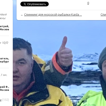
0
чивые
←
Спиннинг для морской рыбалки Kaida ...
Спи
лжны
итрий,
Москва
и 10/0
ватель,
ербург
1 м».
ий Ф.,
Москва
ы
(132)