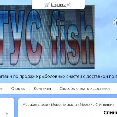
Корзина
(
0
)
газин по продаже рыболовных снастей с доставкой по в
Отзывы
Контакты
Способы оплаты и доставки
Морские снасти
»
Морские снасти
»
Морские Спиннинги
»
Спин