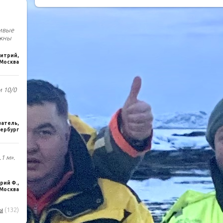
чивые
лжны
итрий,
Москва
и 10/0
ватель,
ербург
1 м».
ий Ф.,
Москва
ы
(132)