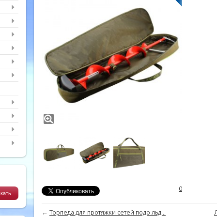
0
←
Торпеда для протяжки сетей подо льд...