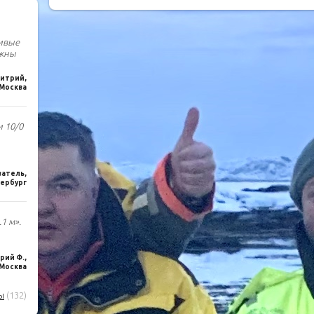
чивые
лжны
итрий,
Москва
и 10/0
ватель,
ербург
1 м».
ий Ф.,
Москва
ы
(132)