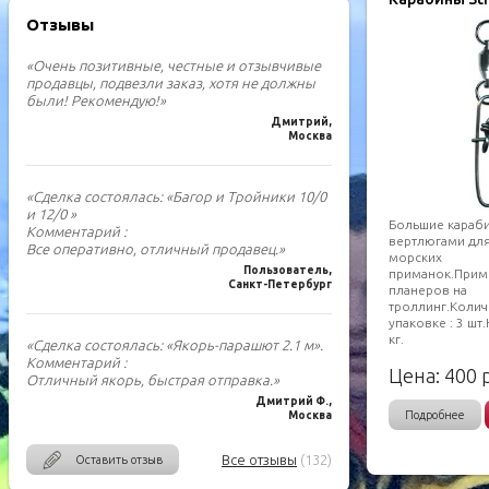
Отзывы
«Очень позитивные, честные и отзывчивые
продавцы, подвезли заказ, хотя не должны
были! Рекомендую!»
Дмитрий,
Москва
«Сделка состоялась: «Багор и Тройники 10/0
и 12/0 »
Большие караб
Комментарий :
вертлюгами для
Все оперативно, отличный продавец.»
морских
Пользователь,
приманок.Прим
Санкт-Петербург
планеров на
троллинг.Колич
упаковке : 3 шт.
кг.
«Сделка состоялась: «Якорь-парашют 2.1 м».
Комментарий :
Цена:
400
р
Отличный якорь, быстрая отправка.»
Дмитрий Ф.,
Подробнее
Москва
Все отзывы
(132)
Оставить отзыв