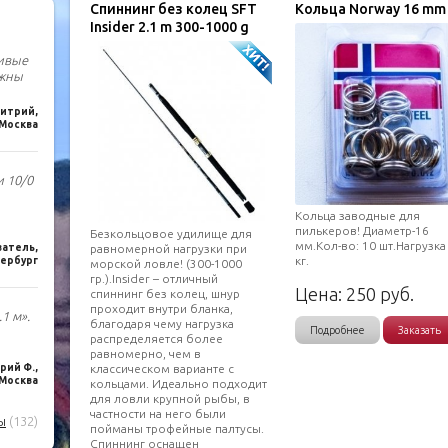
Спиннинг без колец SFT
Кольца Norway 16 mm
Insider 2.1 m 300-1000 g
чивые
лжны
итрий,
Москва
и 10/0
Кольца заводные для
пилькеров! Диаметр-16
Безкольцовое удилище для
мм.Кол-во: 10 шт.Нагрузка 
равномерной нагрузки при
ватель,
кг.
ербург
морской ловле! (300-1000
гр.).Insider – отличный
Цена:
250
руб.
спиннинг без колец, шнур
проходит внутри бланка,
1 м».
благодаря чему нагрузка
Подробнее
Заказать
распределяется более
равномерно, чем в
классическом варианте с
ий Ф.,
Москва
кольцами. Идеально подходит
для ловли крупной рыбы, в
частности на него были
ы
(132)
пойманы трофейные палтусы.
Спиннинг оснащен