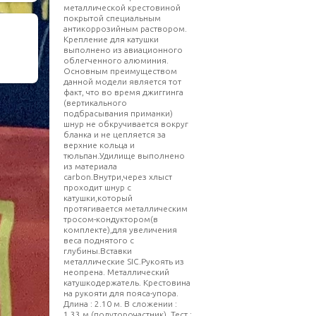
металлической крестовиной
покрытой специальным
антикоррозийным раствором.
Крепление для катушки
выполнено из авиационного
облегченного алюминия.
Основным преимуществом
данной модели является тот
факт, что во время джиггинга
(вертикального
подбрасывания приманки)
шнур не обкручивается вокруг
бланка и не цепляется за
верхние кольца и
тюльпан.Удилище выполнено
из материала
carbon.Внутри,через хлыст
проходит шнур с
катушки,который
протягивается металлическим
тросом-кондуктором(в
комплекте),для увеличения
веса поднятого с
глубины.Вставки
металлические SIC.Рукоять из
неопрена. Металлический
катушкодержатель. Крестовина
на рукояти для пояса-упора.
Длина : 2.10 м. В сложении :
1.33 м (полуторочастник). Тест :