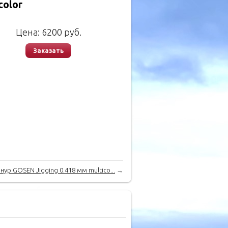
color
Цена:
6200
руб.
Заказать
нур GOSEN Jigging 0.418 мм multico...
→