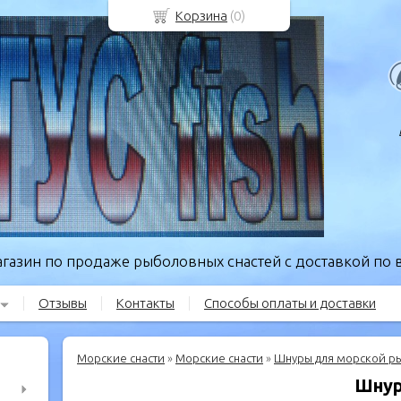
Корзина
(
0
)
газин по продаже рыболовных снастей с доставкой по в
Отзывы
Контакты
Способы оплаты и доставки
Морские снасти
»
Морские снасти
»
Шнуры для морской р
Шнур