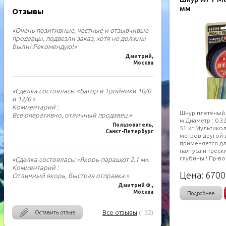
мм
Отзывы
«Очень позитивные, честные и отзывчивые
продавцы, подвезли заказ, хотя не должны
были! Рекомендую!»
Дмитрий,
Москва
«Сделка состоялась: «Багор и Тройники 10/0
и 12/0 »
Комментарий :
Шнур плетёный.
Все оперативно, отличный продавец.»
м.Диаметр : 0.3
Пользователь,
51 кг.Мультико
Санкт-Петербург
метров-другой 
применяется д
палтуса и треск
глубины ! Пр-во
«Сделка состоялась: «Якорь-парашют 2.1 м».
Комментарий :
Цена:
6700
Отличный якорь, быстрая отправка.»
Дмитрий Ф.,
Москва
Подробнее
Все отзывы
(132)
Оставить отзыв